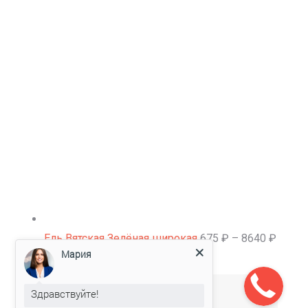
Ель Вятская Зелёная широкая
675
₽
–
8640
₽
Мария
Read more
Здравствуйте!
Категории товаров